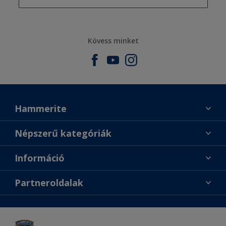
Kövess minket
Hammerite
Találj egy színt
Népszerű kategóriák
Üzlet keresése
Festési tanácsok
Információ
Oldaltérkép
Inspiráció
Elérhetőségek
Színpontosság
Partneroldalak
Termékek
Rólunk
Hozzáférhetőség
Sadolin
Dulux