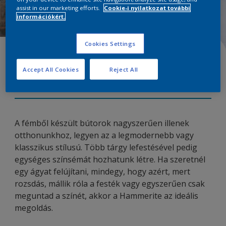
assist in our marketing efforts.
Cookie-i nyilatkozat további
információkért.
Cookies Settings
Vaságy dekorálása
Accept All Cookies
Reject All
30 October 2023
A fémből készült bútorok nagyszerűen illenek
otthonunkhoz, legyen az a legmodernebb vagy
klasszikus stílusú. Több tárgy lefestésével pedig
egységes színsémát hozhatunk létre. Ha szeretnél
egy ágyat felújítani, mindegy, hogy azért, mert
rozsdás, mállik róla a festék vagy egyszerűen csak
meguntad a színét, akkor a Hammerite az ideális
megoldás.