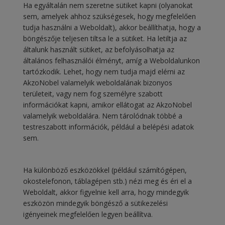
Ha egyáltalán nem szeretne sütiket kapni (olyanokat
sem, amelyek ahhoz szükségesek, hogy megfelelően
tudja használni a Weboldalt), akkor beállíthatja, hogy a
böngészője teljesen tiltsa le a sütiket. Ha letiltja az
általunk használt sütiket, az befolyásolhatja az
általános felhasználói élményt, amíg a Weboldalunkon
tartózkodik. Lehet, hogy nem tudja majd elérni az
AkzoNobel valamelyik weboldalának bizonyos
területeit, vagy nem fog személyre szabott
információkat kapni, amikor ellátogat az AkzoNobel
valamelyik weboldalára. Nem tárolódnak többé a
testreszabott információk, például a belépési adatok
sem.
Ha különböző eszközökkel (például számítógépen,
okostelefonon, táblagépen stb.) nézi meg és éri el a
Weboldalt, akkor figyelnie kell arra, hogy mindegyik
eszközön mindegyik böngésző a sütikezelési
igényeinek megfelelően legyen beállítva.