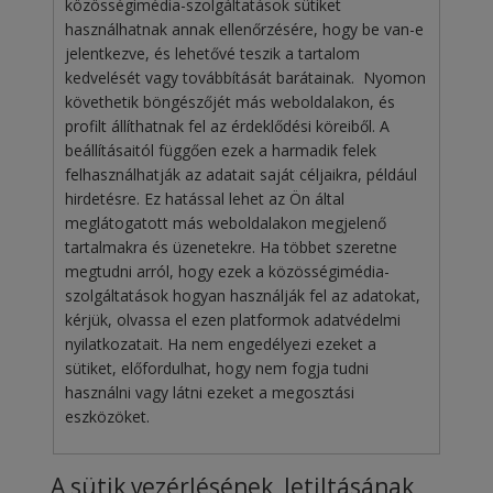
közösségimédia-szolgáltatások sütiket
használhatnak annak ellenőrzésére, hogy be van-e
jelentkezve, és lehetővé teszik a tartalom
kedvelését vagy továbbítását barátainak. Nyomon
követhetik böngészőjét más weboldalakon, és
profilt állíthatnak fel az érdeklődési köreiből. A
beállításaitól függően ezek a harmadik felek
felhasználhatják az adatait saját céljaikra, például
hirdetésre. Ez hatással lehet az Ön által
meglátogatott más weboldalakon megjelenő
tartalmakra és üzenetekre. Ha többet szeretne
megtudni arról, hogy ezek a közösségimédia-
szolgáltatások hogyan használják fel az adatokat,
kérjük, olvassa el ezen platformok adatvédelmi
nyilatkozatait. Ha nem engedélyezi ezeket a
sütiket, előfordulhat, hogy nem fogja tudni
használni vagy látni ezeket a megosztási
eszközöket.
A sütik vezérlésének, letiltásának