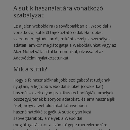
A sütik használatára vonatkozó
szabályzat
Ez a jelen weboldalra (a továbbiakban a „Weboldal”)
vonatkozó, sütikről tájékoztató oldal. Ha többet
szeretne megtudni arról, miként kezeljük személyes
adatait, amikor meglátogatja a Weboldalunkat vagy az
AkzoNobel vállalattal kommunikál, olvassa el az
Adatvédelmi nyilatkozatunkat.
Mik a sütik?
Hogy a felhasználóknak jobb szolgáltatást tudjanak
nyújtani, a legtöbb weboldal sütiket (cookie-kat)
használ – ezek olyan praktikus technológiák, amelyek
összegyűjtenek bizonyos adatokat, és arra használják
őket, hogy a weboldalakat könnyebben
használhatókká tegyék. A sütik olyan kicsi
szövegdarabok, amelyek a Weboldal
meglátogatásakor a számítógépe merevlemezére