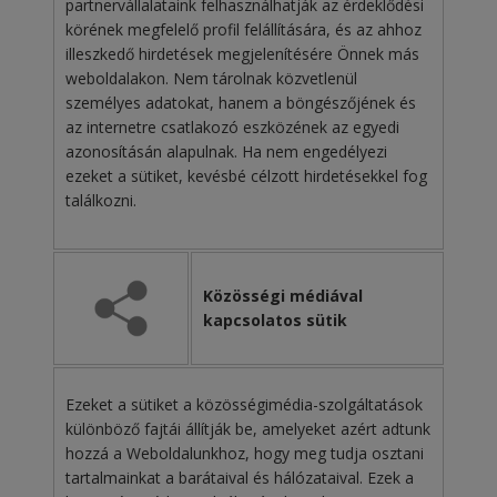
partnervállalataink felhasználhatják az érdeklődési
körének megfelelő profil felállítására, és az ahhoz
illeszkedő hirdetések megjelenítésére Önnek más
weboldalakon. Nem tárolnak közvetlenül
személyes adatokat, hanem a böngészőjének és
az internetre csatlakozó eszközének az egyedi
azonosításán alapulnak. Ha nem engedélyezi
ezeket a sütiket, kevésbé célzott hirdetésekkel fog
találkozni.
Közösségi médiával
kapcsolatos sütik
Ezeket a sütiket a közösségimédia-szolgáltatások
különböző fajtái állítják be, amelyeket azért adtunk
hozzá a Weboldalunkhoz, hogy meg tudja osztani
tartalmainkat a barátaival és hálózataival. Ezek a