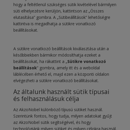
hogy a feltétlenül szükséges sütik kivételével bármilyen
süti elhelyezésre kerüljön, kattintson az „Összes
elutasítása” gombra. A „Sütibeállítások” lehetőségre
kattintva is megadhatja a sütikre vonatkozó
beállításokat.
A sütikre vonatkozó beállítások kiválasztása után a
későbbiekben bármikor módosíthatja ezeket a
beállításokat, ha rákattint a „
Sütikre vonatkozó
beállítások
” gombra, amely itt és a weboldal
láblécében érhető el, majd ezen a központi oldalon
elvégezheti a sütikre vonatkozó beállításokat.
Az általunk használt sütik típusai
és felhasználásuk célja
Az AkzoNobel különböző típusú sütiket használ.
Szerintünk fontos, hogy tudja, milyen adatokat gyűjt
az AkzoNobel sütik segítségével, és hogy
technológiánk milyen sütiket és milyen célokra használ.