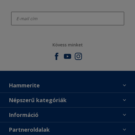
enter-your-email
Kövess minket
Hammerite
Találj egy színt
Népszerű kategóriák
Üzlet keresése
Festési tanácsok
Információ
Oldaltérkép
Inspiráció
Elérhetőségek
Színpontosság
Partneroldalak
Termékek
Rólunk