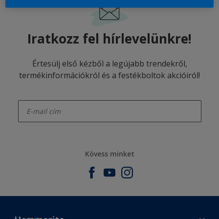
Iratkozz fel hírlevelünkre!
Értesülj első kézből a legújabb trendekről,
termékinformációkról és a festékboltok akcióiról!
enter-your-email
Kövess minket