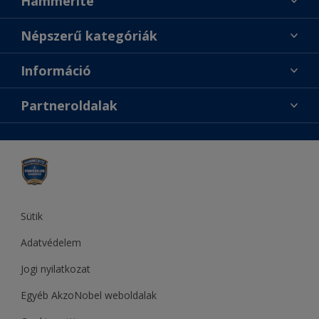
Hammerite
Találj egy színt
Népszerű kategóriák
Üzlet keresése
Festési tanácsok
Információ
Oldaltérkép
Inspiráció
Elérhetőségek
Színpontosság
Partneroldalak
Termékek
Rólunk
Hozzáférhetőség
Sadolin
Dulux
Supralux
Let’s Colour Project
Sütik
Adatvédelem
Jogi nyilatkozat
Egyéb AkzoNobel weboldalak