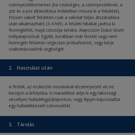
szennyeződésmentes (ha szükséges, a szennyeződések, a
zsír és a por eltávolítása érdekében mossa le a felületet).
Frissen vakolt felületen csak a vakolat teljes átszáradása
után alkalmazható (3-4 hét). A felületi hibákat javítsa ki
finomglettel, majd csiszolja simára. Alapozzon Dulux Grunt
mélyalapozóval. Egyéb, korábban már festett vagy nem
homogén felületen végezzen próbafestést, vagy kérje
szaktanácsadónk segítségét.
2.
Használat után
A festék, az eszközök mosásával elszennyezett víz ne
kerüljön a lefolyóba. A maradékot adja le egy lakossági
veszélyes hulladékgyűjtőponton, vagy lépjen kapcsolatba
egy hulladékkezelő szervezettel.
3.
Tárolás