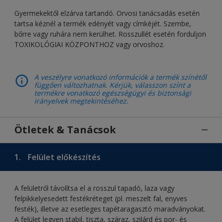
Gyermekektől elzárva tartandó. Orvosi tanácsadás esetén
tartsa kéznél a termék edényét vagy címkéjét. Szembe,
bőrre vagy ruhára nem kerülhet. Rosszullét esetén forduljon
TOXIKOLÓGIAI KÖZPONTHOZ vagy orvoshoz.
A veszélyre vonatkozó információk a termék színétől
függően változhatnak. Kérjük, válasszon színt a
termékre vonatkozó egészségügyi és biztonsági
irányelvek megtekintéséhez.
Ötletek & Tanácsok
1.
Felület előkészítés
A felületről távolítsa el a rosszul tapadó, laza vagy
felpikkelyesedett festékréteget (pl. meszelt fal, enyves
festék), illetve az esetleges tapétaragasztó maradványokat.
A felület legyen stabil, tiszta, száraz, szilárd és por- és