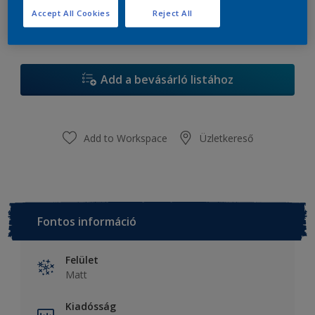
Accept All Cookies
Reject All
Add a bevásárló listához
Add to Workspace
Üzletkereső
Fontos információ
Felület
Matt
Kiadósság