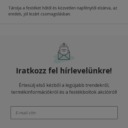
Tárolja a festéket hőtől és közvetlen napfénytől elzárva, az
eredeti, jól lezárt csomagolásban.
Iratkozz fel hírlevelünkre!
Értesülj első kézből a legújabb trendekről,
termékinformációkról és a festékboltok akcióiról!
enter-your-email