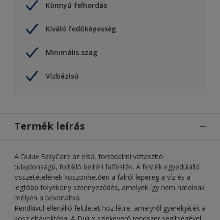
Könnyű felhordás
Kiváló fedőképesség
Minimális szag
Vízbázisú
Termék leírás
A Dulux EasyCare az első, forradalmi víztaszító
tulajdonságú, foltálló beltéri falfesték. A festék egyedülálló
összetételének köszönhetően a falról lepereg a víz és a
legtöbb folyékony szennyeződés, amelyek így nem hatolnak
mélyen a bevonatba.
Rendkívül ellenálló felületet hoz létre, amelyről gyerekjáték a
kosz eltávolítása. A Dulux színkeverő rendszer segítségével