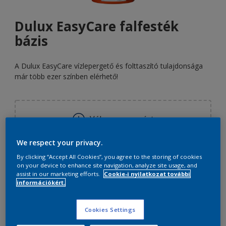
Dulux EasyCare falfesték
bázis
A Dulux EasyCare vízlepergető és folttaszító tulajdonsága
már több ezer színben elérhető!
Válassz egy színt
We respect your privacy.
Méret
By clicking “Accept All Cookies”, you agree to the storing of cookies
on your device to enhance site navigation, analyze site usage, and
1 liter
2,5 liter
10 liter
assist in our marketing efforts.
Cookie-i nyilatkozat további
információkért.
mennyiség
Festékalkulátor
Cookies Settings
Kiszámít