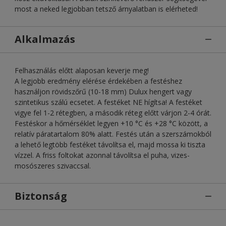
most a neked legjobban tetsző árnyalatban is elérheted!
Alkalmazás
Felhasználás előtt alaposan keverje meg!
A legjobb eredmény elérése érdekében a festéshez
használjon rövidszőrű (10-18 mm) Dulux hengert vagy
szintetikus szálú ecsetet. A festéket NE hígítsa! A festéket
vigye fel 1-2 rétegben, a második réteg előtt várjon 2-4 órát.
Festéskor a hőmérséklet legyen +10 °C és +28 °C között, a
relatív páratartalom 80% alatt. Festés után a szerszámokból
a lehető legtöbb festéket távolítsa el, majd mossa ki tiszta
vízzel. A friss foltokat azonnal távolítsa el puha, vizes-
mosószeres szivaccsal.
Biztonság