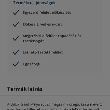
Terméktulajdonságok
Egyszerű felület előkészítés
Előkészít, véd és erősít
Megerősíti a felület tapadását és
tartósságát
Látható festett felület
Egy rétegű
Termék leírás
A Dulux Grunt Mélyalapozó magas minőségű, készrekevert,
vizes bázisú falfesték alapozó emulzió a felület festés előtti