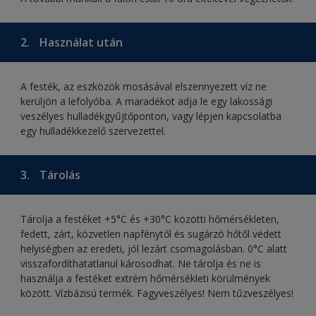
2.
Használat után
A festék, az eszközök mosásával elszennyezett víz ne
kerüljön a lefolyóba. A maradékot adja le egy lakossági
veszélyes hulladékgyűjtőponton, vagy lépjen kapcsolatba
egy hulladékkezelő szervezettel.
3.
Tárolás
Tárolja a festéket +5°C és +30°C közötti hőmérsékleten,
fedett, zárt, közvetlen napfénytől és sugárzó hőtől védett
helyiségben az eredeti, jól lezárt csomagolásban. 0°C alatt
visszafordíthatatlanul károsodhat. Ne tárolja és ne is
használja a festéket extrém hőmérsékleti körülmények
között. Vízbázisú termék. Fagyveszélyes! Nem tűzveszélyes!