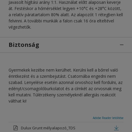
Javasolt hígítási arány 1:1. Használat előtt alaposan keverje
át. Festéskor a hőmérséklet legyen +10°C és +28°C között,
a relatív páratartalom 80% alatt. Az alapozót 1 rétegben kell
felvinni. A további munkák a falon csak 16 óra elteltével
végezhetők.
Biztonság
Gyermekek kezébe nem kerülhet. Kerülni kell a bőrrel való
érintkezést és a szembejutást. Csatornába engedni nem
szabad. Lenyelése esetén azonnal orvoshoz kell fordulni, az
edényt/csomagolóburkolatot és a címkét az orvosnak meg
kell mutatni. Túlérzékeny személyeknél allergiás reakciót
válthat ki!
Adobe Reader letöltése
Dulux Grunt mélyalapozó_TDS