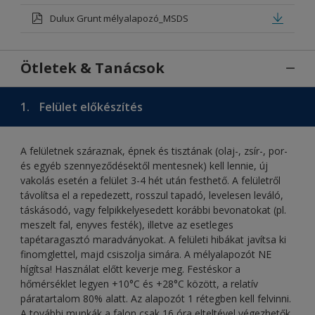
Dulux Grunt mélyalapozó_MSDS
Ötletek & Tanácsok
1.
Felület előkészítés
A felületnek száraznak, épnek és tisztának (olaj-, zsír-, por-
és egyéb szennyeződésektől mentesnek) kell lennie, új
vakolás esetén a felület 3-4 hét után festhető. A felületről
távolítsa el a repedezett, rosszul tapadó, levelesen leváló,
táskásodó, vagy felpikkelyesedett korábbi bevonatokat (pl.
meszelt fal, enyves festék), illetve az esetleges
tapétaragasztó maradványokat. A felületi hibákat javítsa ki
finomglettel, majd csiszolja simára. A mélyalapozót NE
hígítsa! Használat előtt keverje meg. Festéskor a
hőmérséklet legyen +10°C és +28°C között, a relatív
páratartalom 80% alatt. Az alapozót 1 rétegben kell felvinni.
A további munkák a falon csak 16 óra elteltével végezhetők.