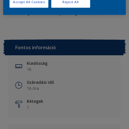
Accept All Cookies
Reject All
Add to Workspace
Üzletkereső
Fontos információ
Kiadósság
16
Száradási idő
16 óra
Rétegek
1