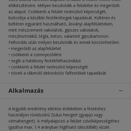
előkészítésére. Mélyen beszívódik a felületbe és megerősíti
az alapot. Csökkenti a felület nedvszívó képességét,
biztosítja a későbbi festékrétegek tapadását. Kültéren és
beltéren egyaránt használható, ásványi alapfelületeken,
mint mészcement vakolatok, gipszes vakolatok,
mészhomokkő, tégla, beton, valamint gipszkartonon.
Felhordás után mélyen beszívódik és ennek köszönhetően:
• megerősíti az alapfelületet
• csökkenti a szennyeződést
• segíti a hatékony festékfelhasználást
• csökkenti a felület nedvszívó képességét
• növeli a rákerülő dekorációs falfestékek tapadását
Alkalmazás
A legjobb eredmény elérése érdekében a festéshez
használjon rövidszőrű Dulux hengert (gyapjú vagy
cérnahengert). A mélyalapozó a felület szívóképességéhez
igazítva max. 1:4 arányban hígítható (desztillált) vízzel.