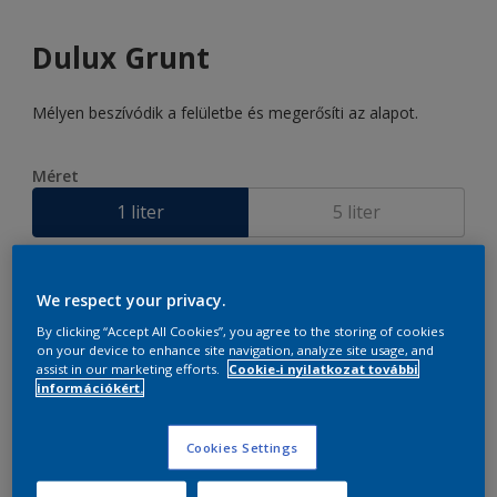
Dulux Grunt
Mélyen beszívódik a felületbe és megerősíti az alapot.
Méret
1 liter
5 liter
mennyiség
Festékalkulátor
We respect your privacy.
Kiszámít
By clicking “Accept All Cookies”, you agree to the storing of cookies
on your device to enhance site navigation, analyze site usage, and
assist in our marketing efforts.
Cookie-i nyilatkozat további
információkért.
Cookies Settings
Add a bevásárló listához