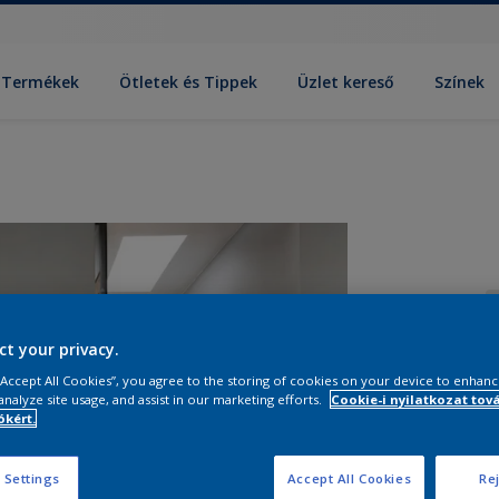
Termékek
Ötletek és Tippek
Üzlet kereső
Színek
ct your privacy.
 “Accept All Cookies”, you agree to the storing of cookies on your device to enhanc
analyze site usage, and assist in our marketing efforts.
Cookie-i nyilatkozat tov
M
kért.
 Settings
Accept All Cookies
Rej