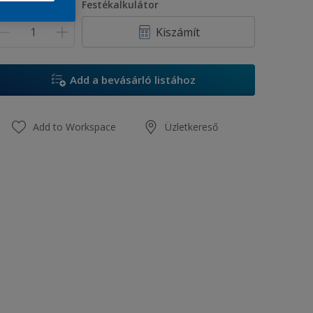
ennyiség
Festékalkulátor
Kiszámít
Add a bevásárló listához
Add to Workspace
Üzletkereső