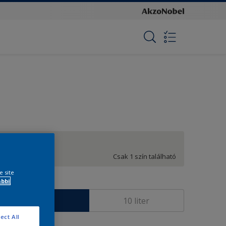
Fehér
Csak 1 szín található
e site
ábbi
éret
3 liter
10 liter
ect All