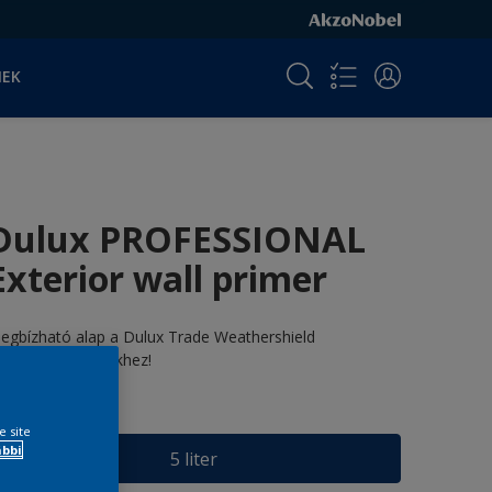
NEK
Dulux PROFESSIONAL
Exterior wall primer
egbízható alap a Dulux Trade Weathershield
omlokzatfestékekhez!
éret
e site
ábbi
5 liter