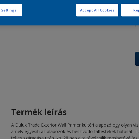
m
 Settings
Accept All Cookies
Rej
Termék leírás
A Dulux Trade Exterior Wall Primer kültéri alapozó egy olyan víz
amely egyesíti az alapozók és beszívódó falfestékek hatását. Tö
teljes száradása után, kb. 28 nap elteltével válik moshatóvá (a