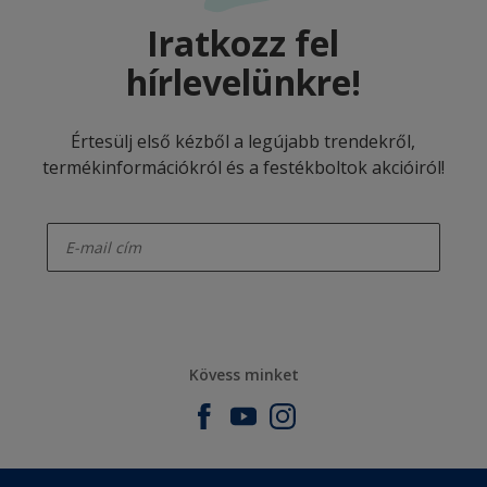
Iratkozz fel
hírlevelünkre!
Értesülj első kézből a legújabb trendekről,
termékinformációkról és a festékboltok akcióiról!
enter-your-email
Kövess minket