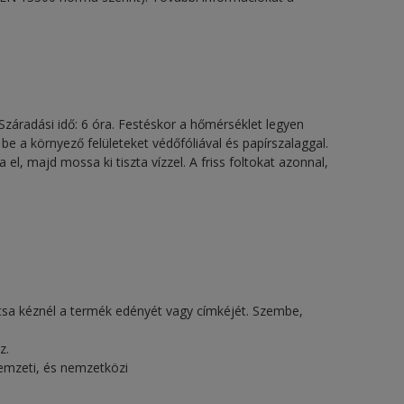
Száradási idő: 6 óra. Festéskor a hőmérséklet legyen
be a környező felületeket védőfóliával és papírszalaggal.
el, majd mossa ki tiszta vízzel. A friss foltokat azonnal,
sa kéznél a termék edényét vagy címkéjét. Szembe,
z.
nemzeti, és nemzetközi