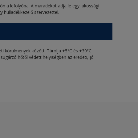
ön a lefolyóba. A maradékot adja le egy lakossági
y hulladékkezelő szervezettel.
eti körülmények között. Tárolja +5°C és +30°C
 sugárzó hőtől védett helyiségben az eredeti, jól