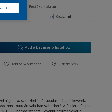
ennyiség
Festékalkulátor
ect All
Kiszámít
Add a bevásárló listához
Add to Workspace
Üzletkereső
zel hígítható, színezhető, jó tapadást képező keverék,
bb, mint 3000 árnyalatban színezhető. A felület a festék
z EN 13300 norma szerint). További információkat a