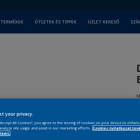
TERMÉKEK
ÖTLETEK ÉS TIPPEK
ÜZLET KERESŐ
SZÍ
M
h
ct your privacy.
M
 “Accept All Cookies”, you agree to the storing of cookies on your device to enhanc
analyze site usage, and assist in our marketing efforts.
Cookie-i nyilatkozat tov
kért.