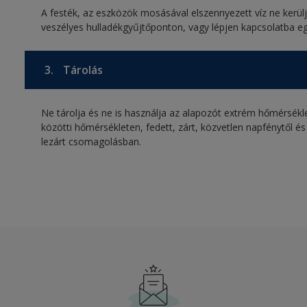
A festék, az eszközök mosásával elszennyezett víz ne kerülj
veszélyes hulladékgyűjtőponton, vagy lépjen kapcsolatba eg
3.
Tárolás
Ne tárolja és ne is használja az alapozót extrém hőmérsékl
közötti hőmérsékleten, fedett, zárt, közvetlen napfénytől és
lezárt csomagolásban.