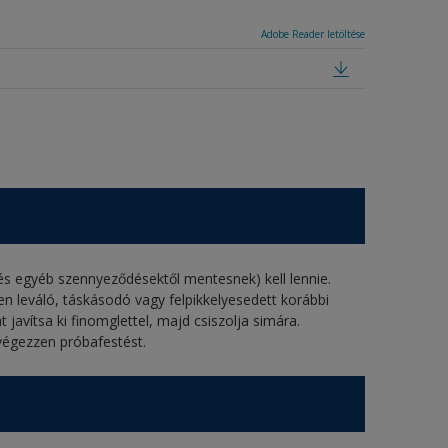
Adobe Reader letöltése
- és egyéb szennyeződésektől mentesnek) kell lennie.
esen leváló, táskásodó vagy felpikkelyesedett korábbi
t javítsa ki finomglettel, majd csiszolja simára.
végezzen próbafestést.