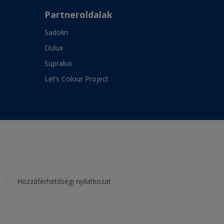
Partneroldalak
Sadolin
Dulux
Supralux
Let’s Colour Project
Hozzáférhetőségi nyilatkozat