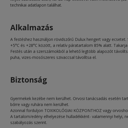
technikai adatlapon találhat.
Alkalmazás
A festéshez használjon rövidszőrű Dulux hengert vagy ecsetet. 
+5°C és +28°C között, a relatív páratartalom 85% alatt. Takarja 
Festés után a szerszámokból a lehető legtöbb alapozót távolítsa 
puha, vizes-mosószeres szivaccsal távolítsa el.
Biztonság
Gyermekek kezébe nem kerülhet. Orvosi tanácsadás esetén tart
bőrre vagy ruhára nem kerülhet.
Azonnal forduljon TOXIKOLÓGIAI KÖZPONTHOZ vagy orvosho
A tartalom/edény elhelyezése hulladékként- valamennyi helyi, 
szabályozás szerint.