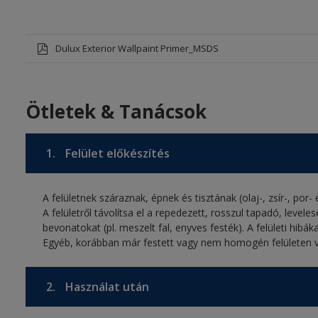
Dulux Exterior Wallpaint Primer_MSDS
Ötletek & Tanácsok
1.
Felület előkészítés
A felületnek száraznak, épnek és tisztának (olaj-, zsír-, por
A felületről távolítsa el a repedezett, rosszul tapadó, level
bevonatokat (pl. meszelt fal, enyves festék). A felületi hibáka
Egyéb, korábban már festett vagy nem homogén felületen 
2.
Használat után