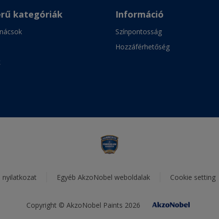
rű kategóriák
Információ
anácsok
Színpontosság
Hozzáférhetőség
k
i nyilatkozat
Egyéb AkzoNobel weboldalak
Cookie setting
Copyright © AkzoNobel Paints 2026