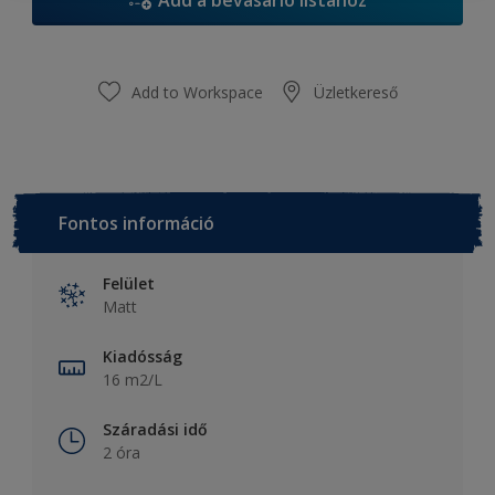
Add a bevásárló listához
Add to Workspace
Üzletkereső
Fontos információ
Felület
Matt
Kiadósság
16 m2/L
Száradási idő
2 óra