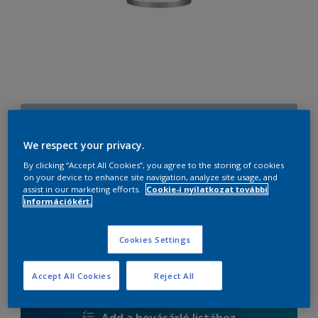
21BB 52/181
Szín módosítása
We respect your privacy.
By clicking “Accept All Cookies”, you agree to the storing of cookies
Méret
on your device to enhance site navigation, analyze site usage, and
assist in our marketing efforts.
Cookie-i nyilatkozat további
2,18 Liter
4,44 Liter
9 Liter
információkért.
Cookies Settings
mennyiség
Festékalkulátor
Kiszámít
Accept All Cookies
Reject All