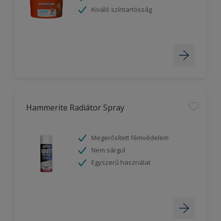
Kiváló színtartósság
Hammerite Radiátor Spray
Megerősített fémvédelem
Nem sárgul
Egyszerű használat