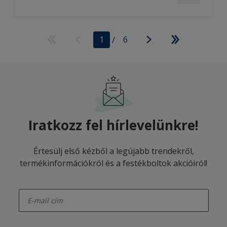
1
/
6
Iratkozz fel hírlevelünkre!
Értesülj első kézből a legújabb trendekről,
termékinformációkról és a festékboltok akcióiról!
enter-your-email