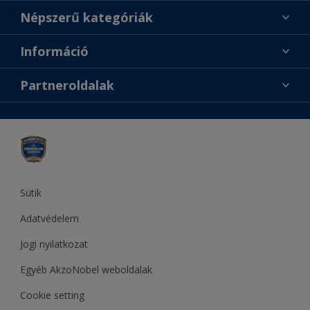
Találj egy színt
Népszerű kategóriák
Üzlet keresése
Festési tanácsok
Információ
Oldaltérkép
Inspiráció
Elérhetőségek
Színpontosság
Partneroldalak
Termékek
Rólunk
Hozzáférhetőség
Sadolin
Dulux
Supralux
Let’s Colour Project
Sütik
Adatvédelem
Jogi nyilatkozat
Egyéb AkzoNobel weboldalak
Cookie setting