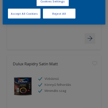
Cookies Settings
Kiváló takarás
Kiváló fedőképesség
Accept All Cookies
Reject All
Könnyű felhordás
Dulux Rapidry Satin Matt
Vízbázisú
Könnyű felhordás
Minimális szag