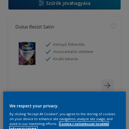
Szűrők jóváhagyása
Dulux Resist Satin
Könnyű felhordás
Hosszantartó védelem
Kiváló takarás
We respect your privacy.
By clicking “Accept All Cookies”, you agree to the storing of cookies
Dulux PROFESSIONAL Vinyl Matt
on your device to enhance site navigation, analyze site usage, and
assist in our marketing efforts.
Cookie-i nyilatkozat további
információkért.