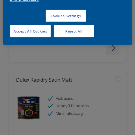
Kiváló takarás
Kiváló fedőképesség
Cookies Settings
Könnyű felhordás
Accept All Cookies
Reject All
Dulux Rapidry Satin Matt
Vízbázisú
Könnyű felhordás
Minimális szag