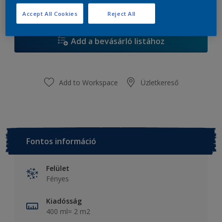
Accept All Cookies
Reject All
Add a bevásárló listához
Add to Workspace
Üzletkereső
Fontos információ
Felület
Fényes
Kiadósság
400 ml= 2 m2