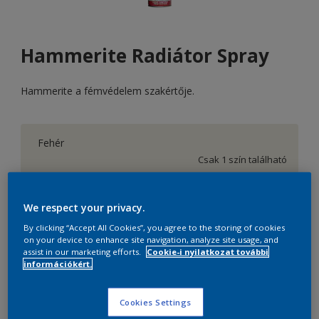
Hammerite Radiátor Spray
Hammerite a fémvédelem szakértője.
Fehér
Csak 1 szín található
Méret
We respect your privacy.
400 ml
By clicking “Accept All Cookies”, you agree to the storing of cookies
on your device to enhance site navigation, analyze site usage, and
assist in our marketing efforts.
Cookie-i nyilatkozat további
mennyiség
Festékalkulátor
információkért.
Kiszámít
Cookies Settings