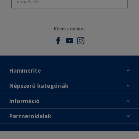
Kövess minket
Hammerite
Találj egy színt
Népszerű kategóriák
Üzlet keresése
Festési tanácsok
Információ
Oldaltérkép
Inspiráció
Elérhetőségek
Színpontosság
Partneroldalak
Termékek
Rólunk
Hozzáférhetőség
Sadolin
Dulux