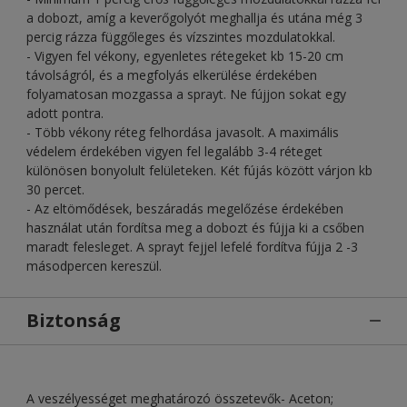
a dobozt, amíg a keverőgolyót meghallja és utána még 3
percig rázza függőleges és vízszintes mozdulatokkal.
- Vigyen fel vékony, egyenletes rétegeket kb 15-20 cm
távolságról, és a megfolyás elkerülése érdekében
folyamatosan mozgassa a sprayt. Ne fújjon sokat egy
adott pontra.
- Több vékony réteg felhordása javasolt. A maximális
védelem érdekében vigyen fel legalább 3-4 réteget
különösen bonyolult felületeken. Két fújás között várjon kb
30 percet.
- Az eltömődések, beszáradás megelőzése érdekében
használat után fordítsa meg a dobozt és fújja ki a csőben
maradt felesleget. A sprayt fejjel lefelé fordítva fújja 2 -3
másodpercen kereszül.
Biztonság
A veszélyességet meghatározó összetevők- Aceton;