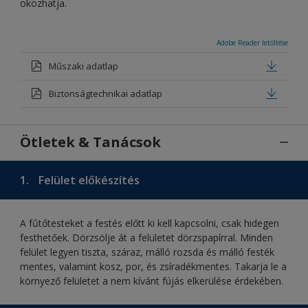
okozhatja.
Adobe Reader letöltése
Műszaki adatlap
Biztonságtechnikai adatlap
Ötletek & Tanácsok
1.
Felület előkészítés
A fűtőtesteket a festés előtt ki kell kapcsolni, csak hidegen
festhetőek. Dörzsölje át a felületet dörzspapírral. Minden
felület legyen tiszta, száraz, málló rozsda és málló festék
mentes, valamint kosz, por, és zsíradékmentes. Takarja le a
környező felületet a nem kívánt fújás elkerülése érdekében.