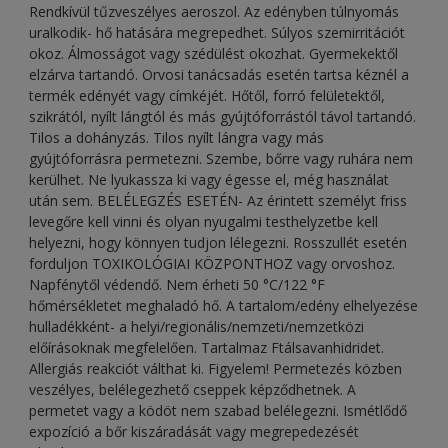
Rendkívül tűzveszélyes aeroszol. Az edényben túlnyomás
uralkodik- hő hatására megrepedhet. Súlyos szemirritációt
okoz. Álmosságot vagy szédülést okozhat. Gyermekektől
elzárva tartandó. Orvosi tanácsadás esetén tartsa kéznél a
termék edényét vagy címkéjét. Hőtől, forró felületektől,
szikrától, nyílt lángtól és más gyújtóforrástól távol tartandó.
Tilos a dohányzás. Tilos nyílt lángra vagy más
gyújtóforrásra permetezni. Szembe, bőrre vagy ruhára nem
kerülhet. Ne lyukassza ki vagy égesse el, még használat
után sem. BELÉLEGZÉS ESETÉN- Az érintett személyt friss
levegőre kell vinni és olyan nyugalmi testhelyzetbe kell
helyezni, hogy könnyen tudjon lélegezni. Rosszullét esetén
forduljon TOXIKOLÓGIAI KÖZPONTHOZ vagy orvoshoz.
Napfénytől védendő. Nem érheti 50 °C/122 °F
hőmérsékletet meghaladó hő. A tartalom/edény elhelyezése
hulladékként- a helyi/regionális/nemzeti/nemzetközi
előírásoknak megfelelően. Tartalmaz Ftálsavanhidridet.
Allergiás reakciót válthat ki. Figyelem! Permetezés közben
veszélyes, belélegezhető cseppek képződhetnek. A
permetet vagy a ködöt nem szabad belélegezni. Ismétlődő
expozíció a bőr kiszáradását vagy megrepedezését