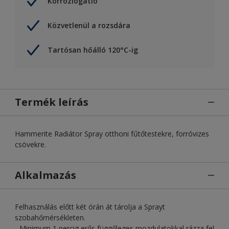
Kórróziógátló
Közvetlenül a rozsdára
Tartósan hőálló 120°C-ig
Termék leírás
Hammerite Radiátor Spray otthoni fűtőtestekre, forróvizes
csövekre.
Alkalmazás
Felhasználás előtt két órán át tárolja a Sprayt
szobahőmérsékleten.
- Minimum 1 percig erős függőleges mozdulatokkal rázza fel