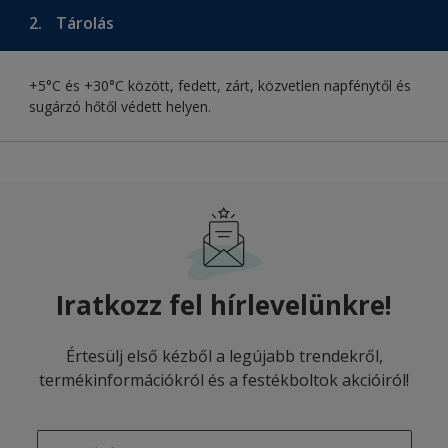
2.
Tárolás
+5°C és +30°C között, fedett, zárt, közvetlen napfénytől és
sugárzó hőtől védett helyen.
Iratkozz fel hírlevelünkre!
Értesülj első kézből a legújabb trendekről,
termékinformációkról és a festékboltok akcióiról!
enter-your-email