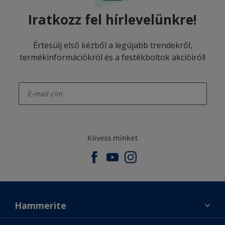
Iratkozz fel hírlevelünkre!
Értesülj első kézből a legújabb trendekről,
termékinformációkról és a festékboltok akcióiról!
enter-your-email
Kövess minket
Hammerite