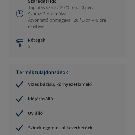
Száradási idő
Tapintás száraz 20 °C-on: 20 perc
Száraz: 3 óra múlva.
Átvonható önmagával: 20 °C-on 4-6 óra
elteltével.
Rétegek
3
Terméktulajdonságok
Vizes bázisú, környezetkímélő
Időjárásálló
UV álló
Színek egymással keverhetőek