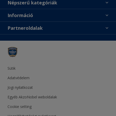
Találj egy színt
Népszerű kategóriák
Üzlet keresése
Festési tanácsok
Információ
Oldaltérkép
Inspiráció
Elérhetőségek
Színpontosság
Partneroldalak
Termékek
Rólunk
Hozzáférhetőség
Sadolin
Dulux
Supralux
Let’s Colour Project
Sütik
Adatvédelem
Jogi nyilatkozat
Egyéb AkzoNobel weboldalak
Cookie setting