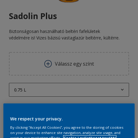
Sadolin Plus
Biztonságosan használható beltéri fafelületek
védelmére is! Vizes bázisú vastaglazúr beltérre, kültérre.
Válassz egy színt
0.75 L
0.75 L
mennyiség
Festékalkulátor
0,75 L
We respect your privacy.
Kiszámít
0,75 L
By clicking “Accept All Cookies”, you agree to the storing of cookies
on your device to enhance site navigation, analyze site usage, and
0,75 liter
assist in our marketing efforts.
Cookie-i nyilatkozat további