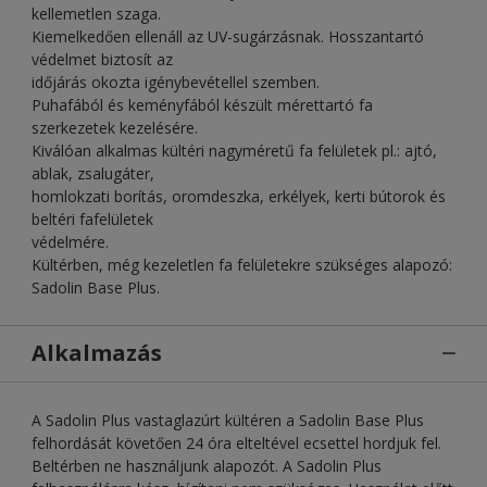
kellemetlen szaga.
Kiemelkedően ellenáll az UV-sugárzásnak. Hosszantartó
védelmet biztosít az
időjárás okozta igénybevétellel szemben.
Puhafából és keményfából készült mérettartó fa
szerkezetek kezelésére.
Kiválóan alkalmas kültéri nagyméretű fa felületek pl.: ajtó,
ablak, zsalugáter,
homlokzati borítás, oromdeszka, erkélyek, kerti bútorok és
beltéri fafelületek
védelmére.
Kültérben, még kezeletlen fa felületekre szükséges alapozó:
Sadolin Base Plus.
Alkalmazás
A Sadolin Plus vastaglazúrt kültéren a Sadolin Base Plus
felhordását követően 24 óra elteltével ecsettel hordjuk fel.
Beltérben ne használjunk alapozót. A Sadolin Plus