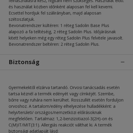
felhasználásra kész, hígítani nem szükséges. Használat előtt
és használat közben időnként alaposan fel kell keverni.
Ecsettel hordjuk fel szálirányban, majd alaposan
szétoszlatjuk.
Bevonatrendszer kültéren: 1 réteg Sadolin Base Plus
alapozó a fa telítéséig, 2 réteg Sadolin Plus. Időjárásnak
kitett helyeken még egy réteg Sadolin Plus felvitele javasolt.
Bevonatrendszer beltéren: 2 réteg Sadolin Plus.
Biztonság
Gyermekektől elzárva tartandó. Orvosi tanácsadás esetén
tartsa kéznél a termék edényét vagy címkéjét. Szembe,
bőrre vagy ruhára nem kerülhet. Rosszullét esetén forduljon
orvoshoz. A tartalom/edény elhelyezése hulladékként: a
helyi/területi/ országos/nemzetközi előírásoknak
megfelelően. Tartalmaz: 1,2-benzizotiazol-3(2H)-on és
C(M)IT/MIT(3:1). Allergiás reakciót válthat ki. A termék
biztonsági adatlapját lásd: