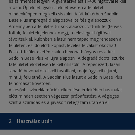
és zsírmentes legyen. A gyantakiválást H-400 hígítóval le kell
mosni. Új felület: gyalult felület esetén a felületet
mindenképpen meg kell csiszolni. A fát kültérben Sadolin
Base Plus impregnáló alapozóval telítésig alapozzuk.
Amennyiben a felületre túl sok alapozót vittünk fel (fényes
foltok, felületek jelennek meg), a felesleget hígítóval
távolítsuk el, különben a lazúr nem tapad meg rendesen a
felületen, és idő előtti kopást, leveles felválást okozhat!
Festett felület esetén csak a bevonathiányos részt kell
Sadolin Base Plus -al újra alapozni. A degradálódott, szürke
fafelületet előzetesen le kell csiszolni. A repedezett, lazán
tapadó bevonatot el kell távolítani, majd úgy kell eljárni,
mint új felületnél. A Sadolin Plus lazúrt a Sadolin Base Plus
felhordását követően.
A későbbi színreklamációk elkerülése érdekében használat
előtt minden esetben végezzen próbafestést. A végleges
színt a száradás és a javasolt rétegszám után éri el.
2.
Használat után