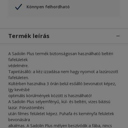
Könnyen felhordható
Termék leírás
A Sadolin Plus termék biztonságosan használható beltéri
fafelületek
védelmére.
Tapintásálló: a kéz izzadása nem hagy nyomot a lazúrozott
fafelületen.
Kültérben használva 3 órán belül esőálló bevonatot képez,
így kevésbé
optimális körülmények között is használható!
A Sadolin Plus selyemfényű, kül- és beltéri, vizes bázisú
lazúr. Pórustömítés
után filmes felületet képez. Puhafa és keményfa felületek
bevonására
alkalmas. A Sadolin Plus mélyen beszívódik a fába, nincs