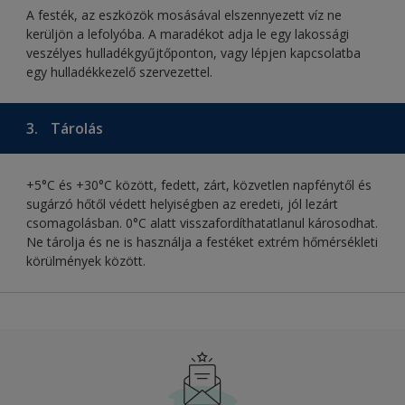
A festék, az eszközök mosásával elszennyezett víz ne
kerüljön a lefolyóba. A maradékot adja le egy lakossági
veszélyes hulladékgyűjtőponton, vagy lépjen kapcsolatba
egy hulladékkezelő szervezettel.
3.
Tárolás
+5°C és +30°C között, fedett, zárt, közvetlen napfénytől és
sugárzó hőtől védett helyiségben az eredeti, jól lezárt
csomagolásban. 0°C alatt visszafordíthatatlanul károsodhat.
Ne tárolja és ne is használja a festéket extrém hőmérsékleti
körülmények között.