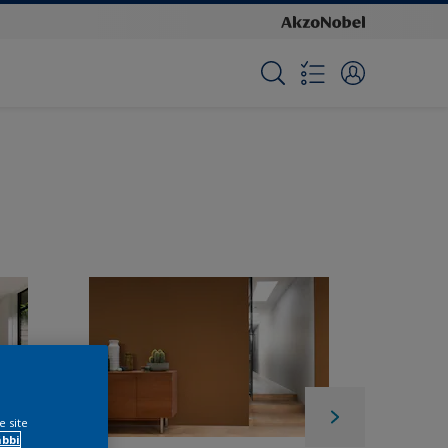
e site
ábbi