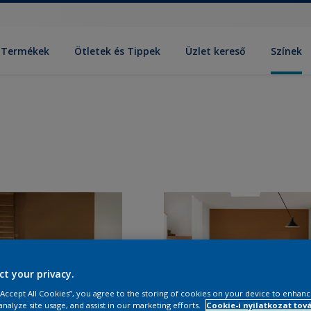
Termékek
Ötletek és Tippek
Üzlet kereső
Színek
ct your privacy.
 “Accept All Cookies”, you agree to the storing of cookies on your device to enhanc
analyze site usage, and assist in our marketing efforts.
Cookie-i nyilatkozat tov