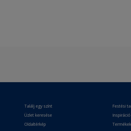
Találj egy színt
Festési t
Üzlet keresése
Inspiráció
Oldaltérkép
Terméke