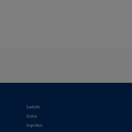
Sadolin
Dulux
Supralux