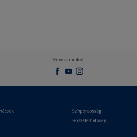
Kövess minket
anácsok
Színpontosság
Hozzáférhetőség
k