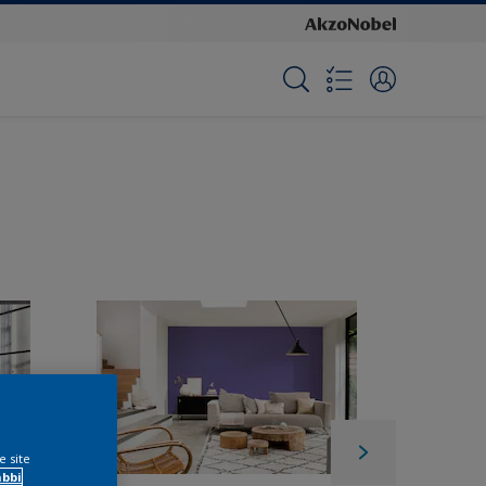
e site
ábbi