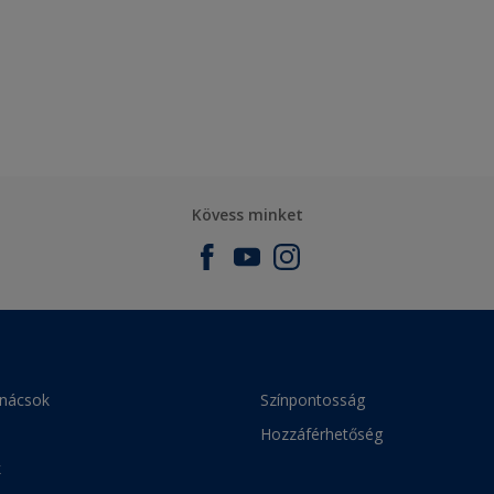
Kövess minket
anácsok
Színpontosság
Hozzáférhetőség
k