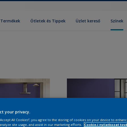
Termékek
Ötletek és Tippek
Üzlet kereső
Színek
ct your privacy.
 “Accept All Cookies”, you agree to the storing of cookies on your device to enhanc
analyze site usage, and assist in our marketing efforts.
Cookie-i nyilatkozat tov