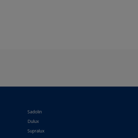
Sadolin
Dulux
Supralux