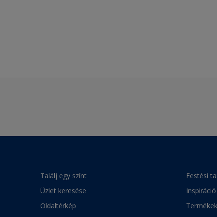
Találj egy színt
Festési t
Üzlet keresése
Inspiráció
Oldaltérkép
Terméke