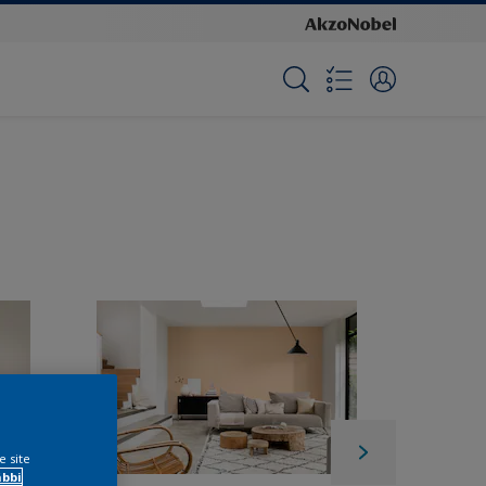
e site
ábbi