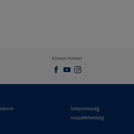
Kövess minket
anácsok
Színpontosság
Hozzáférhetőség
k