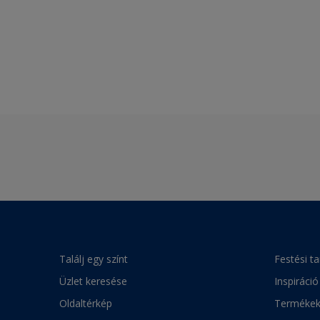
Találj egy színt
Festési t
Üzlet keresése
Inspiráció
Oldaltérkép
Terméke