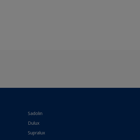
Sadolin
Dulux
Supralux