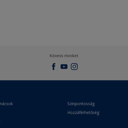
Kövess minket
anácsok
Színpontosság
Hozzáférhetőség
k