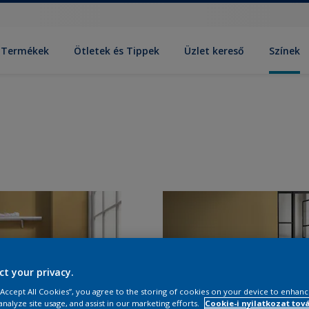
Termékek
Ötletek és Tippek
Üzlet kereső
Színek
ct your privacy.
 “Accept All Cookies”, you agree to the storing of cookies on your device to enhanc
analyze site usage, and assist in our marketing efforts.
Cookie-i nyilatkozat tov