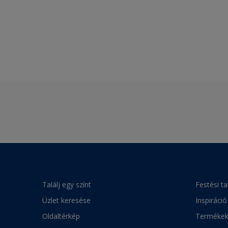
Találj egy színt
Festési t
Üzlet keresése
Inspiráció
Oldaltérkép
Terméke