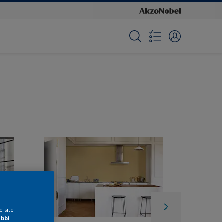
e site
ábbi