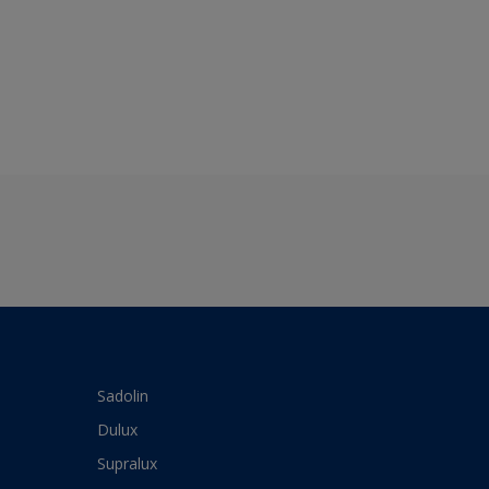
Sadolin
Dulux
Supralux