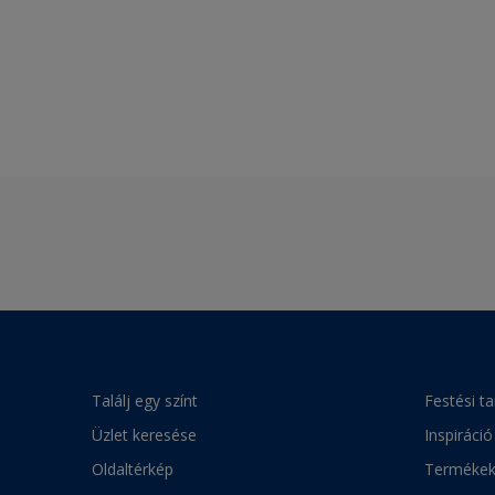
Találj egy színt
Festési t
Üzlet keresése
Inspiráció
Oldaltérkép
Terméke