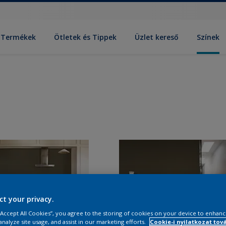
Termékek
Ötletek és Tippek
Üzlet kereső
Színek
ct your privacy.
 “Accept All Cookies”, you agree to the storing of cookies on your device to enhanc
analyze site usage, and assist in our marketing efforts.
Cookie-i nyilatkozat tov