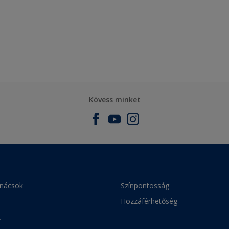
Kövess minket
anácsok
Színpontosság
Hozzáférhetőség
k