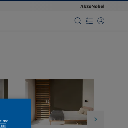
e site
ábbi