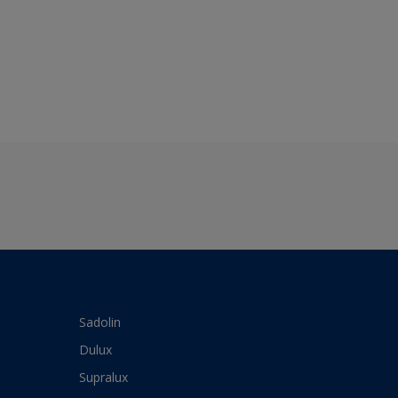
Sadolin
Dulux
Supralux