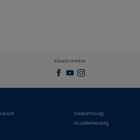
Kövess minket
anácsok
Színpontosság
Hozzáférhetőség
k