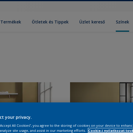
Termékek
Ötletek és Tippek
Üzlet kereső
Színek
ct your privacy.
 “Accept All Cookies”, you agree to the storing of cookies on your device to enhanc
analyze site usage, and assist in our marketing efforts.
Cookie-i nyilatkozat tov