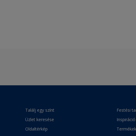
Találj egy színt
Festési t
Üzlet keresése
Inspiráció
Oldaltérkép
Terméke