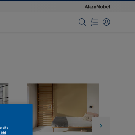
e site
ábbi