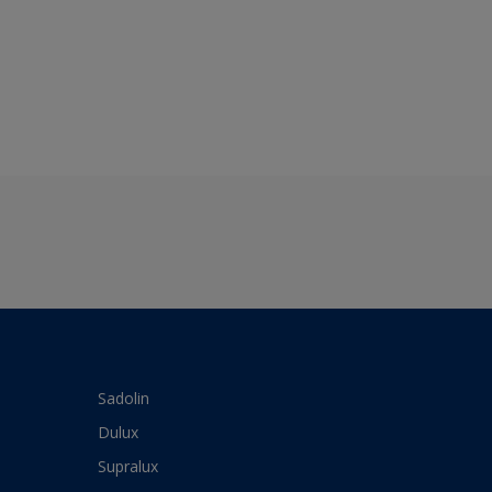
Sadolin
Dulux
Supralux