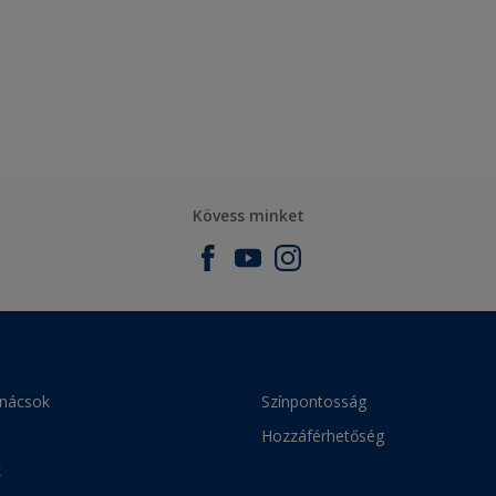
Kövess minket
anácsok
Színpontosság
Hozzáférhetőség
k