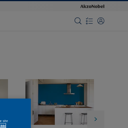
e site
ábbi