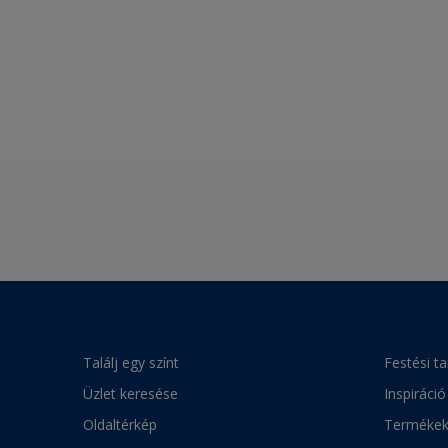
Találj egy színt
Festési t
Üzlet keresése
Inspiráció
Oldaltérkép
Terméke