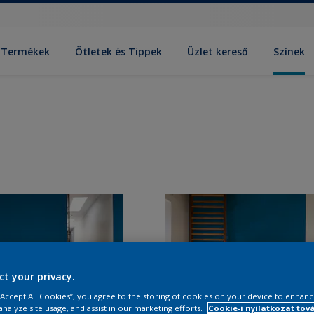
Termékek
Ötletek és Tippek
Üzlet kereső
Színek
ct your privacy.
 “Accept All Cookies”, you agree to the storing of cookies on your device to enhanc
analyze site usage, and assist in our marketing efforts.
Cookie-i nyilatkozat tov