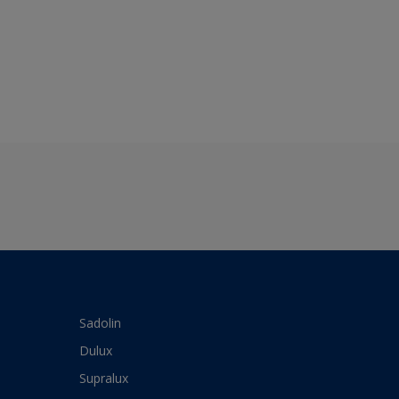
Sadolin
Dulux
Supralux