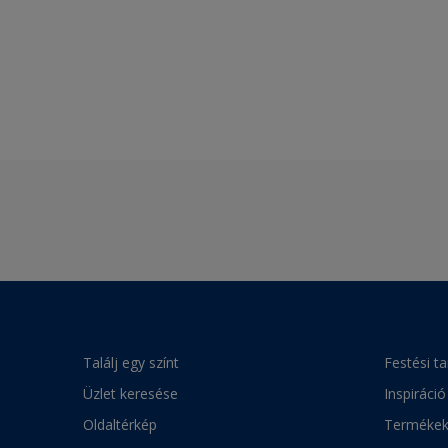
Találj egy színt
Festési t
Üzlet keresése
Inspiráció
Oldaltérkép
Terméke