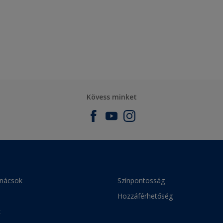
Kövess minket
anácsok
Színpontosság
Hozzáférhetőség
k