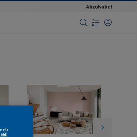
e site
ábbi