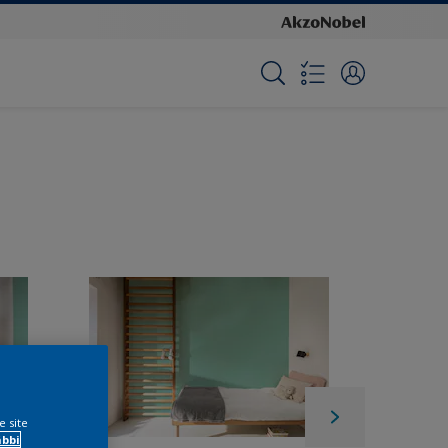
e site
ábbi