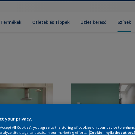
Termékek
Ötletek és Tippek
Üzlet kereső
Színek
ct your privacy.
 “Accept All Cookies”, you agree to the storing of cookies on your device to enhanc
analyze site usage, and assist in our marketing efforts.
Cookie-i nyilatkozat tov