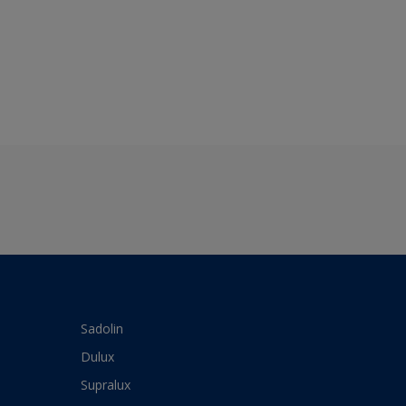
Sadolin
Dulux
Supralux