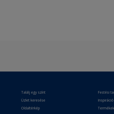
Találj egy színt
Festési t
Üzlet keresése
Inspiráció
Oldaltérkép
Terméke