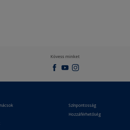
Kövess minket
anácsok
Színpontosság
Hozzáférhetőség
k