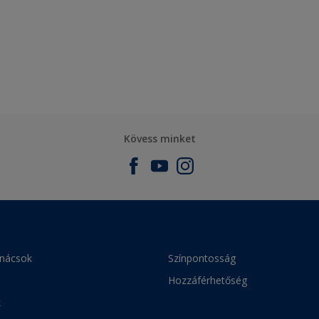
Kövess minket
anácsok
Színpontosság
Hozzáférhetőség
k