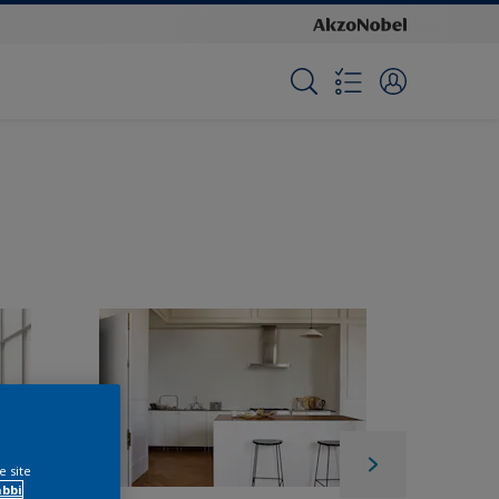
e site
ábbi