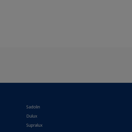
Sadolin
Dulux
Supralux