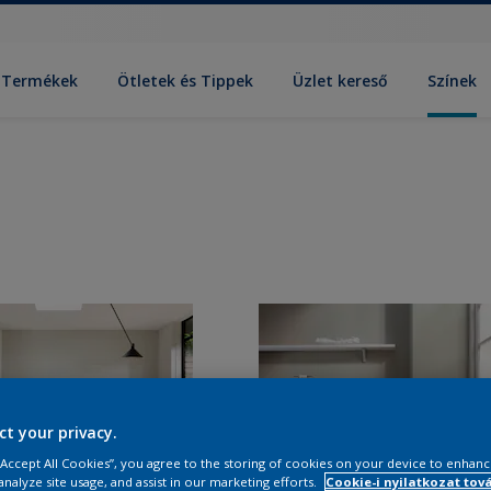
Termékek
Ötletek és Tippek
Üzlet kereső
Színek
ct your privacy.
 “Accept All Cookies”, you agree to the storing of cookies on your device to enhanc
analyze site usage, and assist in our marketing efforts.
Cookie-i nyilatkozat tov