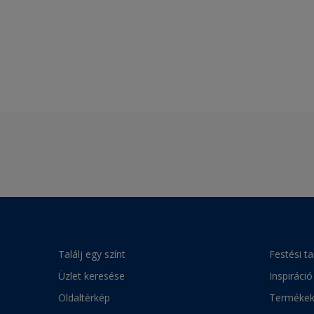
Találj egy színt
Festési t
Üzlet keresése
Inspiráció
Oldaltérkép
Terméke