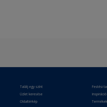
Találj egy színt
Festési t
Üzlet keresése
Inspiráció
Oldaltérkép
Terméke