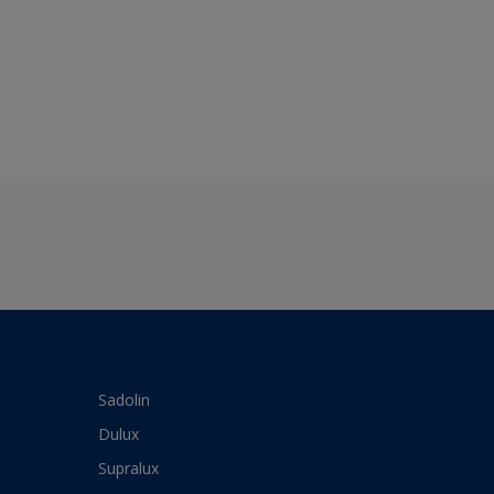
Sadolin
Dulux
Supralux