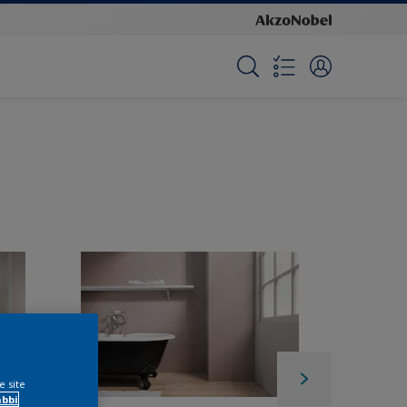
e site
ábbi