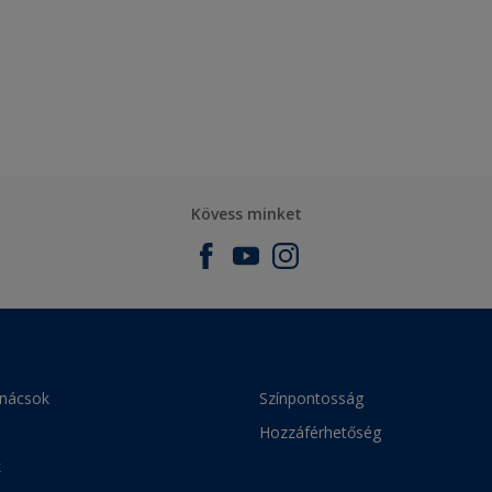
Kövess minket
anácsok
Színpontosság
Hozzáférhetőség
k