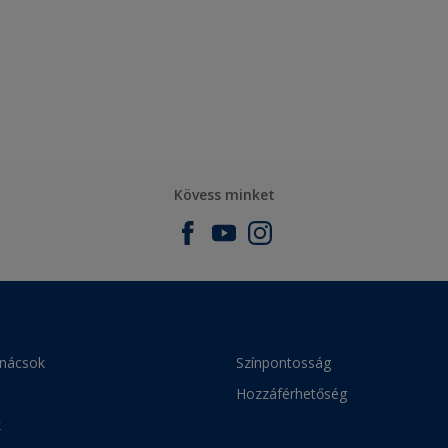
Kövess minket
anácsok
Színpontosság
Hozzáférhetőség
k