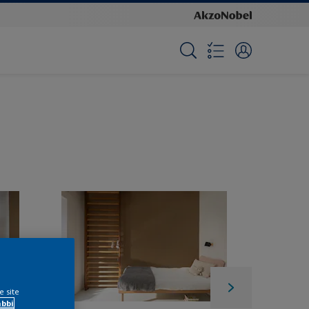
e site
ábbi