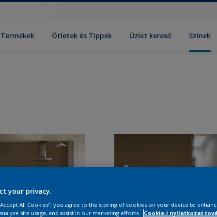
Termékek
Ötletek és Tippek
Üzlet kereső
Színek
ct your privacy.
 “Accept All Cookies”, you agree to the storing of cookies on your device to enhanc
analyze site usage, and assist in our marketing efforts.
Cookie-i nyilatkozat tov