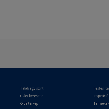
Találj egy színt
Festési t
Üzlet keresése
Inspiráció
Oldaltérkép
Terméke