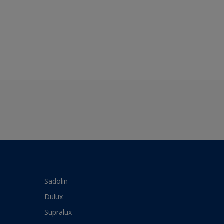
Sadolin
Dulux
Supralux