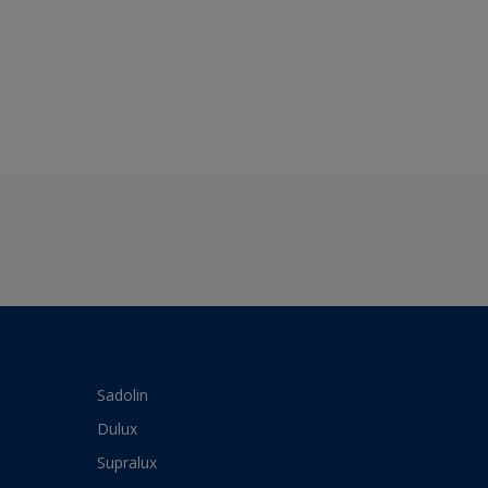
Sadolin
Dulux
Supralux