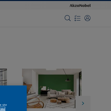
e site
ábbi