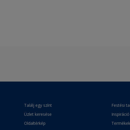
Találj egy színt
Festési t
Üzlet keresése
Inspiráció
Oldaltérkép
Terméke