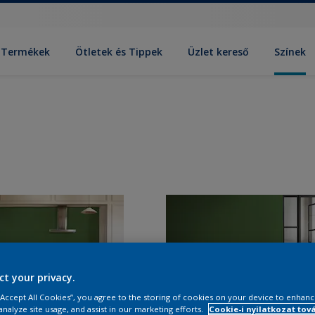
Termékek
Ötletek és Tippek
Üzlet kereső
Színek
ct your privacy.
 “Accept All Cookies”, you agree to the storing of cookies on your device to enhanc
analyze site usage, and assist in our marketing efforts.
Cookie-i nyilatkozat tov