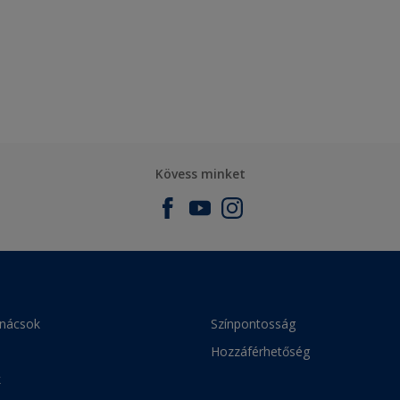
Kövess minket
anácsok
Színpontosság
Hozzáférhetőség
k