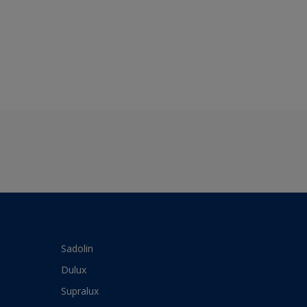
Sadolin
Dulux
Supralux