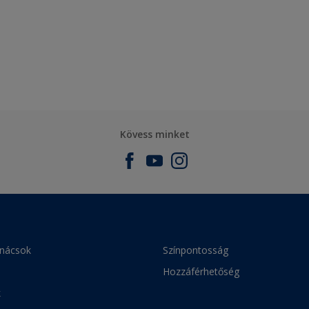
Kövess minket
anácsok
Színpontosság
Hozzáférhetőség
k