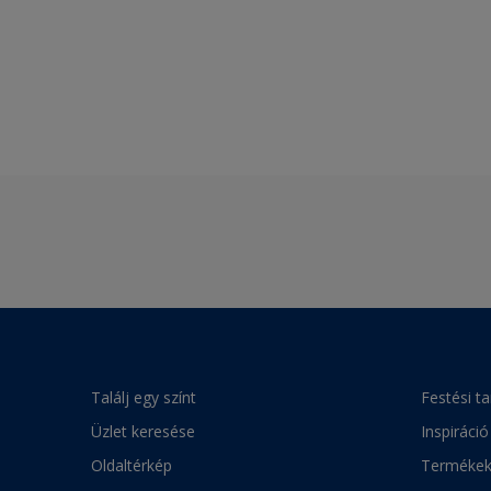
Találj egy színt
Festési t
Üzlet keresése
Inspiráció
Oldaltérkép
Terméke