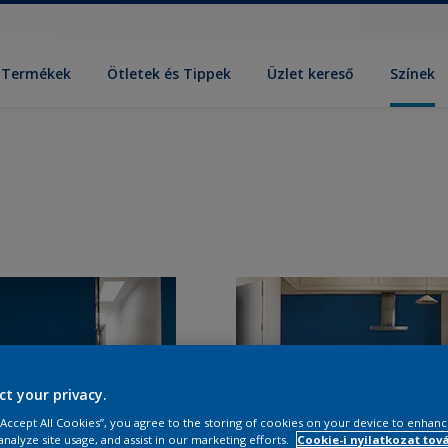
Termékek
Ötletek és Tippek
Üzlet kereső
Színek
ct your privacy.
 “Accept All Cookies”, you agree to the storing of cookies on your device to enhanc
analyze site usage, and assist in our marketing efforts.
Cookie-i nyilatkozat tov