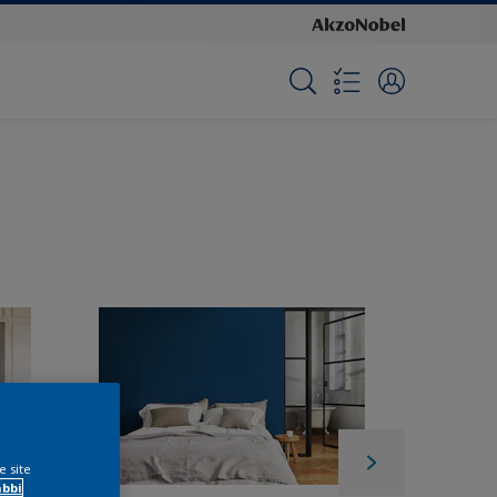
e site
ábbi