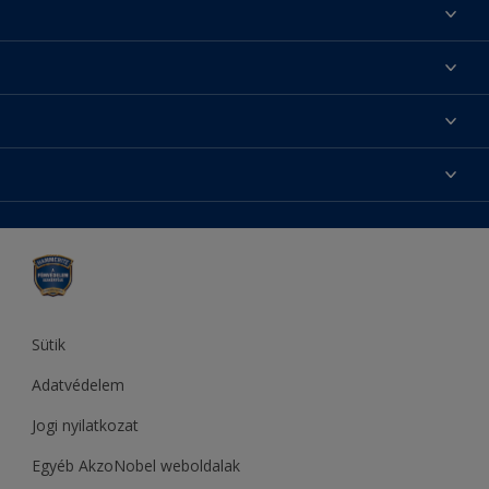
Találj egy színt
Üzlet keresése
Festési tanácsok
Oldaltérkép
Inspiráció
Elérhetőségek
Színpontosság
Termékek
Rólunk
Hozzáférhetőség
Sadolin
Dulux
Supralux
Let’s Colour Project
Sütik
Adatvédelem
Jogi nyilatkozat
Egyéb AkzoNobel weboldalak