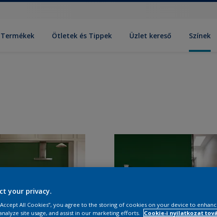
Termékek
Ötletek és Tippek
Üzlet kereső
Színek
ct your privacy.
 “Accept All Cookies”, you agree to the storing of cookies on your device to enhanc
analyze site usage, and assist in our marketing efforts.
Cookie-i nyilatkozat tov