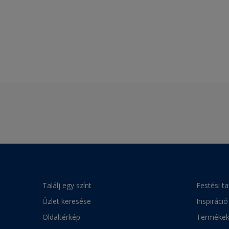
Találj egy színt
Festési t
Üzlet keresése
Inspiráció
Oldaltérkép
Terméke