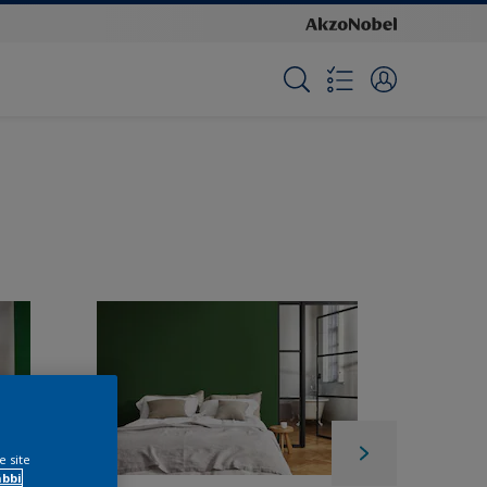
e site
ábbi