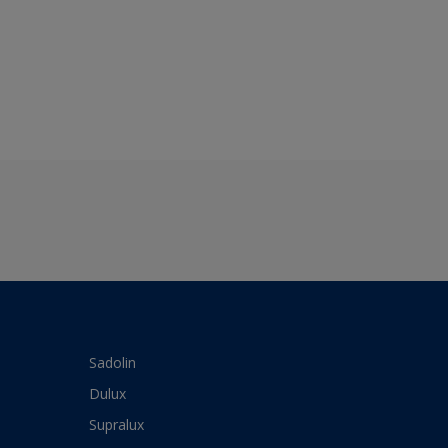
Sadolin
Dulux
Supralux