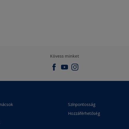
Kövess minket
anácsok
Színpontosság
Hozzáférhetőség
k