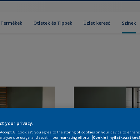
Termékek
Ötletek és Tippek
Üzlet kereső
Színek
ct your privacy.
 “Accept All Cookies”, you agree to the storing of cookies on your device to enhanc
analyze site usage, and assist in our marketing efforts.
Cookie-i nyilatkozat tov