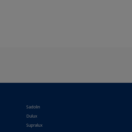
Sadolin
Dulux
Supralux