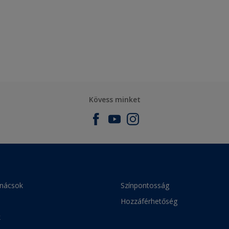
Kövess minket
anácsok
Színpontosság
Hozzáférhetőség
k