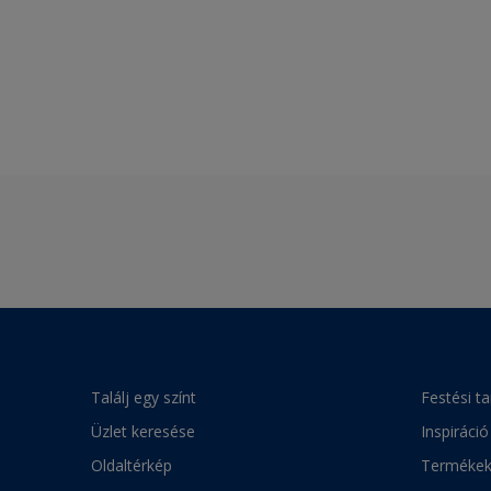
Találj egy színt
Festési t
Üzlet keresése
Inspiráció
Oldaltérkép
Terméke