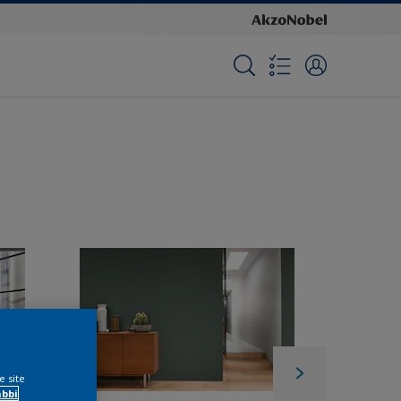
e site
ábbi