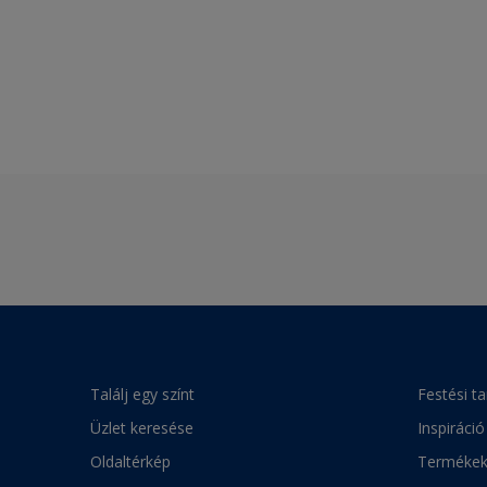
Találj egy színt
Festési t
Üzlet keresése
Inspiráció
Oldaltérkép
Terméke