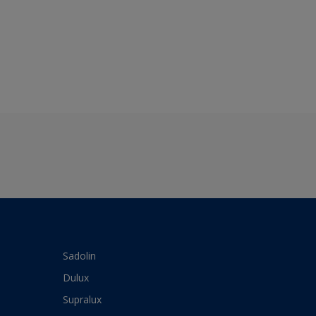
Sadolin
Dulux
Supralux