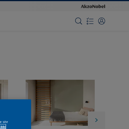
e site
ábbi