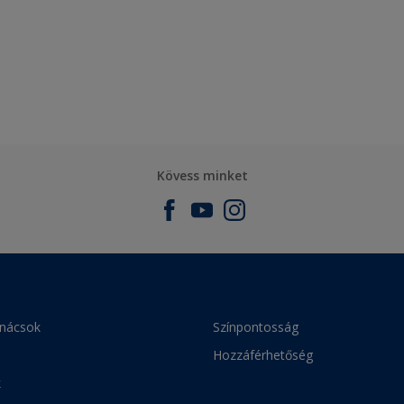
Kövess minket
anácsok
Színpontosság
Hozzáférhetőség
k